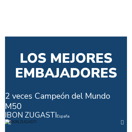
LOS MEJORES
EMBAJADORES
2 veces Campeón del Mundo
G
M50
I
IBON ZUGASTI
F
España